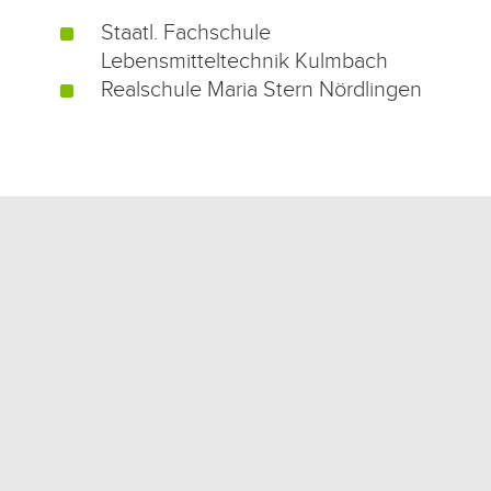
Staatl. Fachschule
^
Lebensmitteltechnik Kulmbach
Realschule Maria Stern Nördlingen
^
DAV SEKTION
NÖRDLINGEN
Der Deutsche Alpenverein
Sektion Nördlingen begleitet
unsere Destilla Bergtouren
professionell. Dafür bedanken