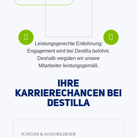
Als
Leistungsgerechte Entlohnung:
Herau
igen wir
Engagement wird bei Destilla belohnt.
Destilla
wir den
Deshalb vergüten wir unsere
die Mot
fänglich
Mitarbeiter leistungsgemäß.
au
IHRE
KARRIERECHANCEN BEI
DESTILLA
SCHÜLER & AUSZUBILDENDE